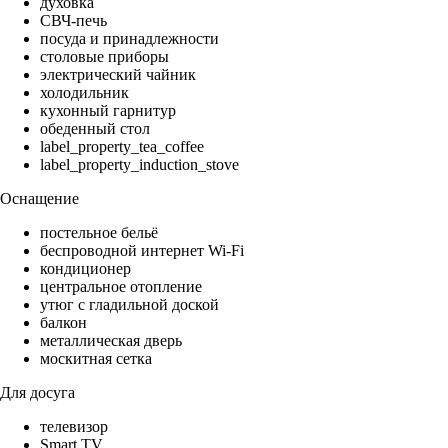
духовка
СВЧ-печь
посуда и принадлежности
столовые приборы
электрический чайник
холодильник
кухонный гарнитур
обеденный стол
label_property_tea_coffee
label_property_induction_stove
Оснащение
постельное бельё
беспроводной интернет Wi-Fi
кондиционер
центральное отопление
утюг с гладильной доской
балкон
металлическая дверь
москитная сетка
Для досуга
телевизор
Smart TV